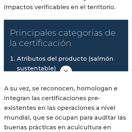
impactos verificables en el territorio.
Principales categorias de
la certificación
Atributos del producto (salmón
sustentable)
Relación con el medio (cuidado
A su vez, se reconocen, homologan e
del medio ambiente)
integran las certificaciones pre-
Vinculación con las comunidades
existentes en las operaciones a nivel
(gestión local sostenible y
mundial, que se ocupan para auditar las
cooperación internacional)
buenas prácticas en acuicultura en