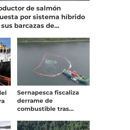
oductor de salmón
uesta por sistema híbrido
 sus barcazas de
imentación
Sernapesca fiscaliza
del
derrame de
ra
combustible tras
hundimiento de
pontón