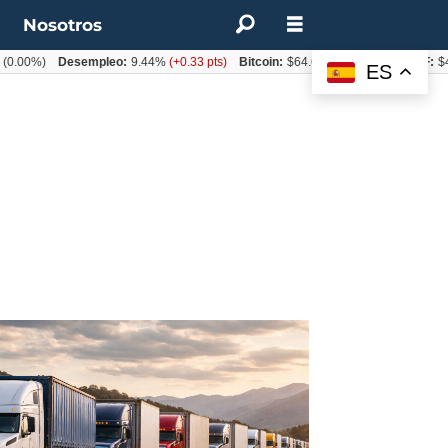
t
Nosotros
0%)
Desempleo:
9.44%
(+0.33 pts)
Bitcoin:
$64.600,08
(+2.93%)
UF:
$40.8
ES