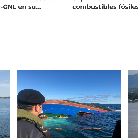
-GNL en su
combustibles fósile
nsporte terrestre
en la salmonicultur
Aysén