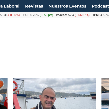
a Laboral
Revistas
Nuestros Eventos
Podcas
6
(-0.06%)
IPC:
-0.20%
(-0.50 pts)
Imacec:
$2,4
(-366.67%)
TPM:
4.50%
(0.0