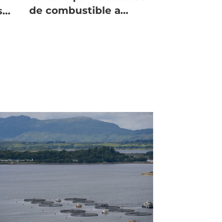
de combustible a
s
centros de salmón
a de