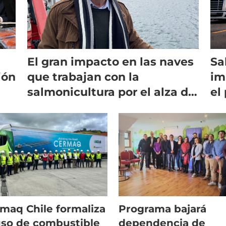
El gran impacto en las naves
Sa
ión
que trabajan con la
im
salmonicultura por el alza de
el
los combustibles
maq Chile formaliza
Programa bajará
uso de combustible
dependencia de