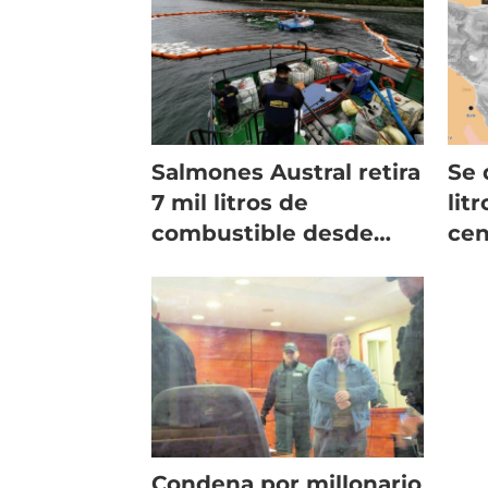
acuícolas
Salmones Austral retira
Se 
7 mil litros de
lit
combustible desde
cen
pontón hundido
no
Condena por millonario