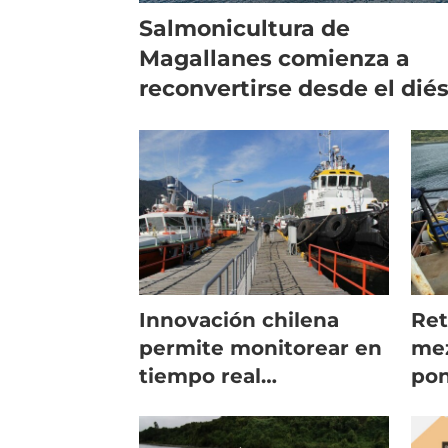
Salmonicultura de
Magallanes comienza a
reconvertirse desde el diés
al gas licuado
Innovación chilena
Ret
permite monitorear en
mez
tiempo real
pon
combustible de
Aus
embarcaciones