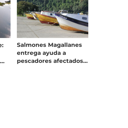
Salmones Magallanes
e:
entrega ayuda a
pescadores afectados
e
por la marea roja