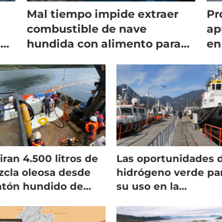
Mal tiempo impide extraer
Pr
combustible de nave
ap
el
hundida con alimento para
en
peces
al
iran 4.500 litros de
Las oportunidades 
cla oleosa desde
hidrógeno verde pa
tón hundido de
su uso en la
tralis Seafoods
salmonicultura