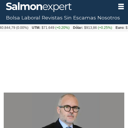
Bolsa Laboral
Revistas
Sin Escamas
Nosotros
Tag:
79
(0.00%)
UTM:
$71.649
(+0.20%)
Dólar:
$913,86
(+0.25%)
Euro:
$1053,08
gabriel
boric