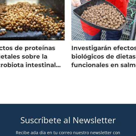
ctos de proteínas
Investigarán efecto
etales sobre la
biológicos de dietas
robiota intestinal
funcionales en sal
salmón Atlántico
salar
Suscríbete al Newsletter
Recibe ada día en tu correo nuestro newsletter con