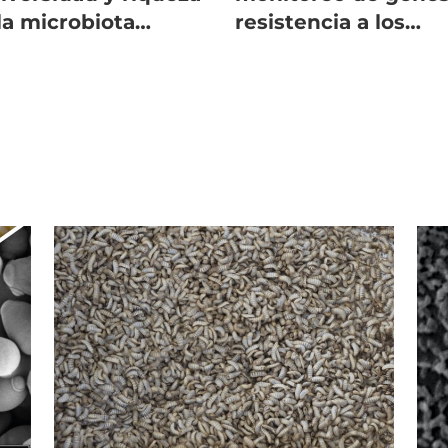
la microbiota
resistencia a los
estinal del salmón
antimicrobianos en
ántico
salmón