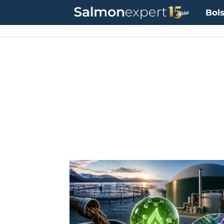
Bols
Tag:
microbiota