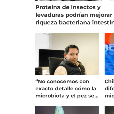
Proteína de insectos y
levaduras podrían mejorar 
riqueza bacteriana intesti
“No conocemos con
Chi
exacto detalle cómo la
dif
microbiota y el pez se
mic
comunican”
inf
Fla