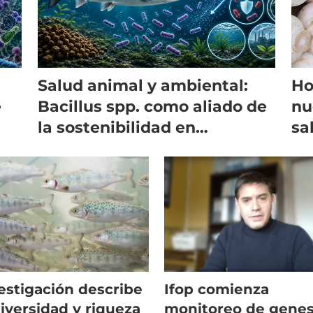
Salud animal y ambiental:
Ho
e
Bacillus spp. como aliado de
nu
la sostenibilidad en
sa
acuicultura
estigación describe
Ifop comienza
diversidad y riqueza
monitoreo de genes