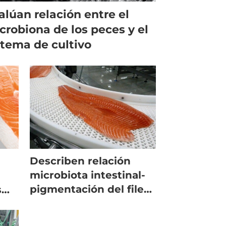
alúan relación entre el
crobiona de los peces y el
stema de cultivo
Describen relación
microbiota intestinal-
pigmentación del filete
s
en salmón Atlántico
a el