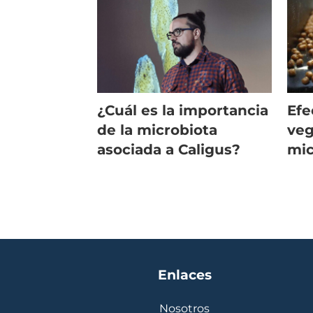
¿Cuál es la importancia
Efe
de la microbiota
veg
asociada a Caligus?
mic
de 
Enlaces
Nosotros