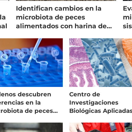
Identifican cambios en la
Ev
la
microbiota de peces
mi
nal
alimentados con harina de
si
insectos
lenos descubren
Centro de
erencias en la
Investigaciones
robiota de peces
Biológicas Aplicada
ectados con
amplía servicios par
vobacterium
salmón