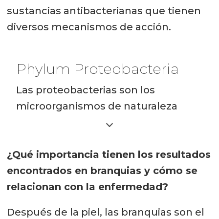
sustancias antibacterianas que tienen
diversos mecanismos de acción.
Phylum Proteobacteria
Las proteobacterias son los
microorganismos de naturaleza
bacteriana más abundantes en
ecosistemas acuáticos,
¿Qué importancia tienen los resultados
representando aproximadamente el
encontrados en branquias y cómo se
65% de los microorganismos
relacionan con la enfermedad?
presentes en el agua de mar y hasta
el 40% de los microorganismos
Después de la piel, las branquias son el
presentes en el ecosistemas de