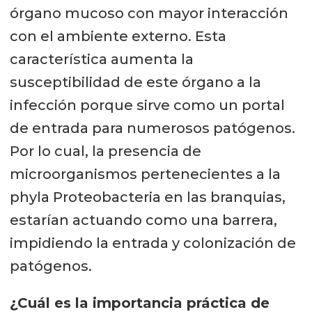
órgano mucoso con mayor interacción
agua dulce. Dentro de este phylum,
con el ambiente externo. Esta
se encuentran géneros importantes
característica aumenta la
para la industria, medicina e
susceptibilidad de este órgano a la
investigación biológica, como
infección porque sirve como un portal
Escherichia, Neisseria, Rhizobium,
de entrada para numerosos patógenos.
Salmonella, Pseudomonas
, entre
Por lo cual, la presencia de
otros.
microorganismos pertenecientes a la
phyla Proteobacteria en las branquias,
estarían actuando como una barrera,
impidiendo la entrada y colonización de
patógenos.
¿Cuál es la importancia práctica de