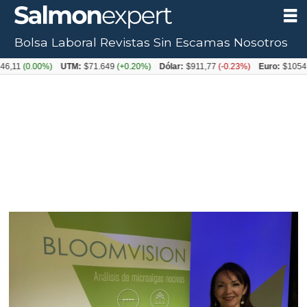
Bolsa Laboral
Revistas
Sin Escamas
Nosotros
0.00%)
UTM:
$71.649
(+0.20%)
Dólar:
$911,77
(-0.23%)
Euro:
$1054,31
(+0