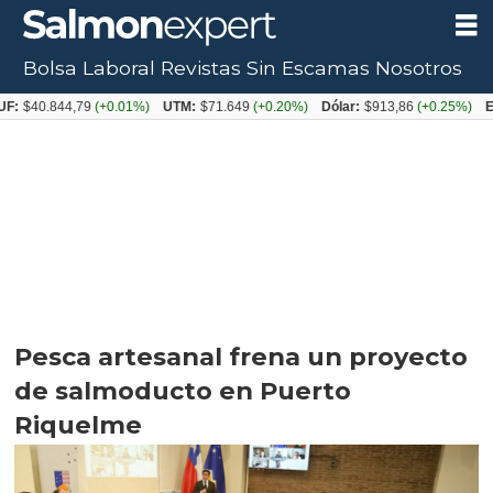
Bolsa Laboral
Revistas
Sin Escamas
Nosotros
844,79
(+0.01%)
UTM:
$71.649
(+0.20%)
Dólar:
$913,86
(+0.25%)
Euro:
$1
Pesca artesanal frena un proyecto
de salmoducto en Puerto
Riquelme