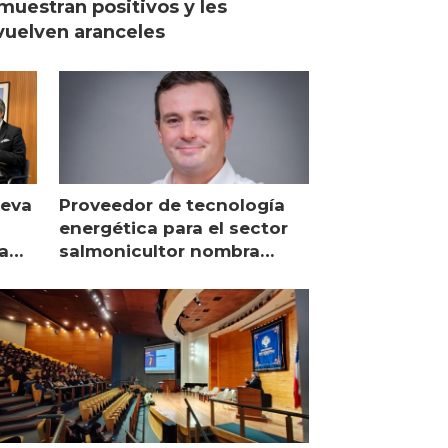
muestran positivos y les
uelven aranceles
ueva
Proveedor de tecnología
energética para el sector
a
salmonicultor nombra
managing director en Chile