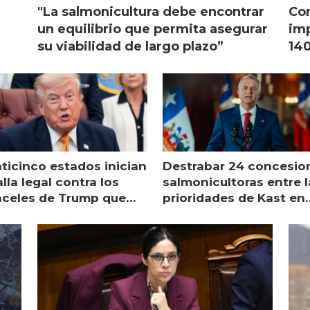
"La salmonicultura debe encontrar
Con
l
un equilibrio que permita asegurar
imp
su viabilidad de largo plazo”
140
nticinco estados inician
Destrabar 24 concesio
lla legal contra los
salmonicultoras entre l
nceles de Trump que
prioridades de Kast en
pean al salmón
Magallanes