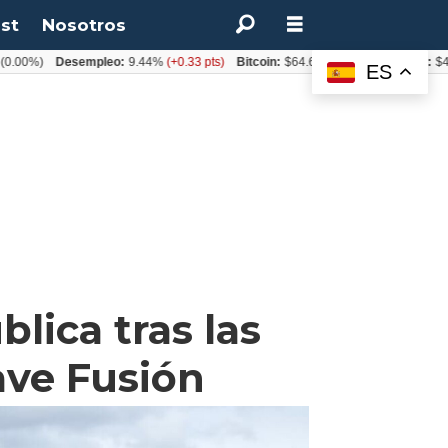
st
Nosotros
)
Desempleo:
9.44%
(+0.33 pts)
Bitcoin:
$64.600,08
(+2.93%)
UF:
$40.844,
ES
lica tras las
ave Fusión