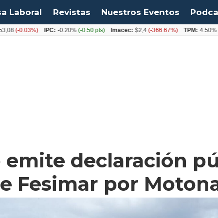
sa Laboral
Revistas
Nuestros Eventos
Podca
-0.03%)
IPC:
-0.20%
(-0.50 pts)
Imacec:
$2,4
(-366.67%)
TPM:
4.50%
(0.00%
 emite declaración púb
de Fesimar por Moton