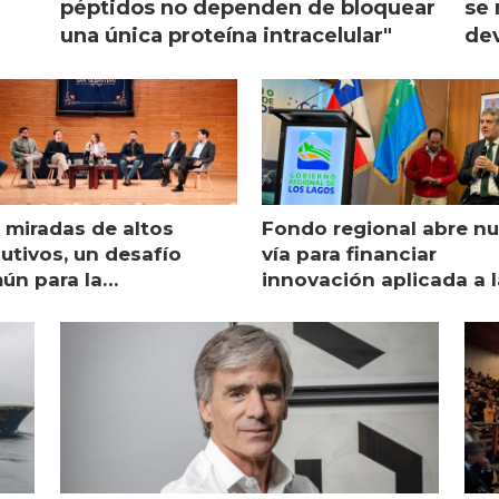
péptidos no dependen de bloquear
se 
una única proteína intracelular"
dev
 miradas de altos
Fondo regional abre n
utivos, un desafío
vía para financiar
ún para la
innovación aplicada a l
monicultura chilena
salmonicultura