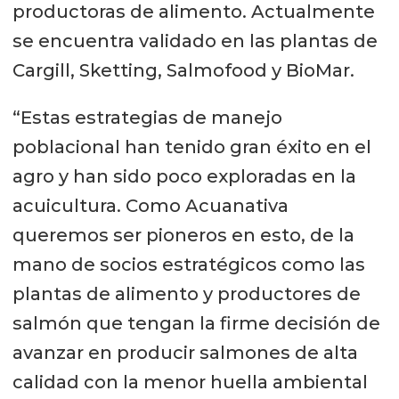
productoras de alimento. Actualmente
modelamiento matemático sugiere
pruebas de validación de sus
se encuentra validado en las plantas de
que la combinación de estrategias,
productos comerciales, con soporte
Cargill, Sketting, Salmofood y BioMar.
tienen un mejor desempeño que
experto de los grupos de
estrategias únicas y aisladas. Estos
investigación y su experiencia, que
“Estas estrategias de manejo
modelos ayudan a entender como
se acopla a la experiencia del equipo
poblacional han tenido gran éxito en el
diferentes factores interactúan para
de I+D de Acuanativa.
agro y han sido poco exploradas en la
determinar la respuesta que
acuicultura. Como Acuanativa
ejecutará el hospedero frente a la
queremos ser pioneros en esto, de la
infestación.
mano de socios estratégicos como las
plantas de alimento y productores de
El éxito de la gestión integrada
salmón que tengan la firme decisión de
depende de la consideración
avanzar en producir salmones de alta
cuidadosa de los contextos locales y
calidad con la menor huella ambiental
la naturaleza dinámica de las