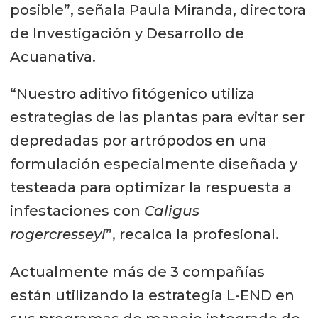
posible”, señala Paula Miranda, directora
interacciones entre parásitos y
de Investigación y Desarrollo de
huéspedes. Por lo tanto, la
Acuanativa.
prevención desempeña un papel
fundamental en la optimización de
“Nuestro aditivo fitógenico utiliza
las respuestas del hospedador a las
estrategias de las plantas para evitar ser
infecciones parasitarias.
depredadas por artrópodos en una
formulación especialmente diseñada y
testeada para optimizar la respuesta a
infestaciones con
Caligus
rogercresseyi
”, recalca la profesional.
Actualmente más de 3 compañías
están utilizando la estrategia L-END en