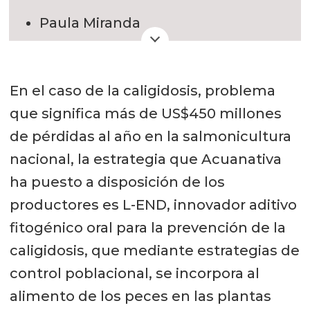
aproximaciones, la integración de
importantes de la biotecnología en
Paula Miranda
múltiples estrategias es esencial
el sur del país.
Directora de Investigación y
para mejorar la eficacia del control
La empresa de biotecnología, a su
Desarrollo
del parásito asegurando resultados
En el caso de la caligidosis, problema
vez, cuenta con convenios firmados
sustentables en el tiempo.
que significa más de US$450 millones
pmiranda@acuanativa.cl
en tres alianzas de colaboración con
de pérdidas al año en la salmonicultura
Los resultados de estas estrategias
la Universidad Católica de Temuco
nacional, la estrategia que Acuanativa
Macarena Cozmar
dependen de factores como las
(UCT), Universidad Austral de Chile
ha puesto a disposición de los
tasas de infestación y las
(UACh) y Universidad de Chile (UCh),
productores es L-END, innovador aditivo
Gerente Técnico
características del hospedero. (Dean
con el objetivo para dar soporte
fitogénico oral para la prevención de la
et al., 2024)
estratégico y fortalecer su
pipeline
mcozmar@acuanativa.cl
caligidosis, que mediante estrategias de
de desarrollo, contando con el
control poblacional, se incorpora al
El estudio de las dinámicas
www.acuanativa.cl
soporte científico de dichos centros
alimento de los peces en las plantas
poblacionales mediante
de investigación, desarrollando