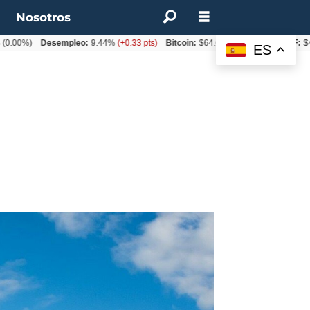
t
Nosotros
)
Desempleo:
9.44%
(+0.33 pts)
Bitcoin:
$64.600,08
(+2.93%)
UF:
$40.844,
ES