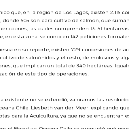
ico que, en la región de Los Lagos, existen 2.115 c
s, donde 505 son para cultivo de salmón, que suman
operaciones, las cuales comprenden 13.151 hectáreas
te, en esta zona, se conocen 142 peticiones formale
pesca en su reporte, existen 729 concesiones de ac
ultivo de salmónidos y el resto, de moluscos y algas
nes, que implican un total de 340 hectáreas. Igua
ización de este tipo de operaciones.
a existente no se extendió, valoramos las resoluc
Oceana Chile, Liesbeth van der Meer, explicando qu
tas para la Acuicultura, ya que no se encuentran e
r el Ejecutivo, Oceana Chile se preguntó qué ocurri