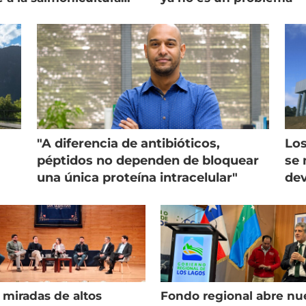
ega su visión
"A diferencia de antibióticos,
Los
péptidos no dependen de bloquear
se 
una única proteína intracelular"
dev
 miradas de altos
Fondo regional abre nu