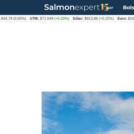
Bols
(0.00%)
UTM:
$71.649
(+0.20%)
Dólar:
$913,86
(+0.25%)
Euro:
$1053,08
(