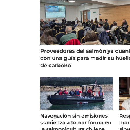
Proveedores del salmón ya cuen
con una guía para medir su huell
de carbono
Navegación sin emisiones
Res
comienza a tomar forma en
marí
la salmonicultura chilena
sirv