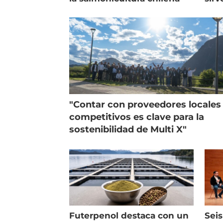
entr
"Contar con proveedores locales
competitivos es clave para la
sostenibilidad de Multi X"
Futerpenol destaca con un
Seis