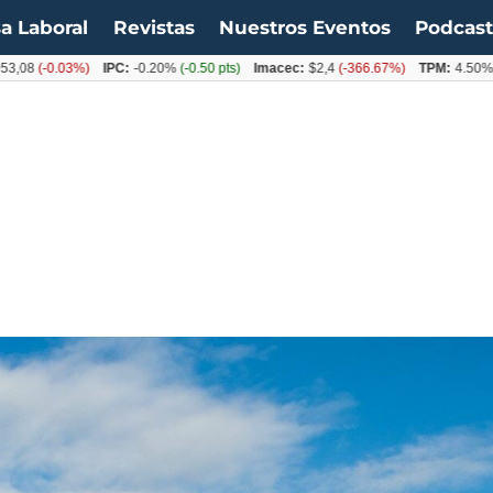
a Laboral
Revistas
Nuestros Eventos
Podcas
-0.03%)
IPC:
-0.20%
(-0.50 pts)
Imacec:
$2,4
(-366.67%)
TPM:
4.50%
(0.00%