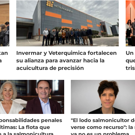
tan
Invermar y Veterquimica fortalecen
Un 
a
su alianza para avanzar hacia la
que
acuicultura de precisión
tri
ponsabilidades penales
"El lodo salmonicultor 
timas: La flota que
verse como recurso": la 
e a la salmonicultura
ya no es un problema