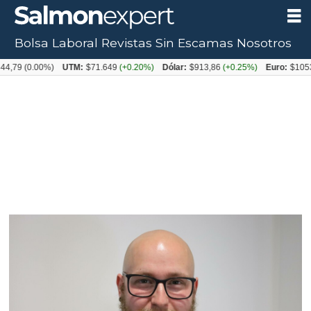
Bolsa Laboral
Revistas
Sin Escamas
Nosotros
0.00%)
UTM:
$71.649
(+0.20%)
Dólar:
$913,86
(+0.25%)
Euro:
$1053,08
(-