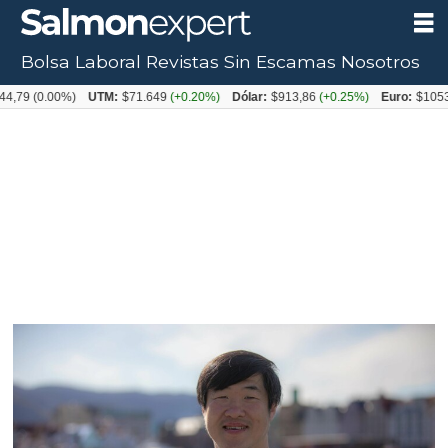
Bolsa Laboral
Revistas
Sin Escamas
Nosotros
Tag:
UTM:
$71.649
(+0.20%)
Dólar:
$913,86
(+0.25%)
Euro:
$1053,08
(-0.03%)
benchmark
genetics