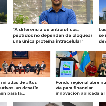
s
"A diferencia de antibióticos,
Los
péptidos no dependen de bloquear
se 
una única proteína intracelular"
dev
 miradas de altos
Fondo regional abre n
utivos, un desafío
vía para financiar
ún para la
innovación aplicada a l
monicultura chilena
salmonicultura