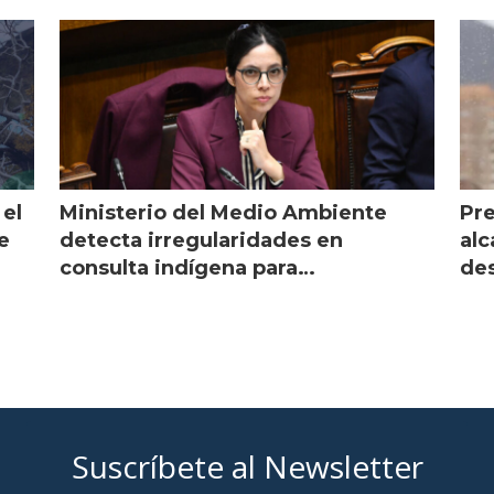
pean al salmón
Magallanes
 el
Ministerio del Medio Ambiente
Pre
e
detecta irregularidades en
alc
consulta indígena para
des
implementar SBAP
Suscríbete al Newsletter