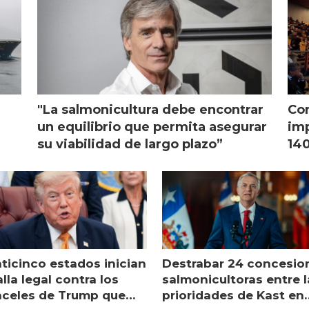
"La salmonicultura debe encontrar
Con
l
un equilibrio que permita asegurar
imp
su viabilidad de largo plazo”
140
nticinco estados inician
Destrabar 24 concesio
lla legal contra los
salmonicultoras entre l
nceles de Trump que
prioridades de Kast en