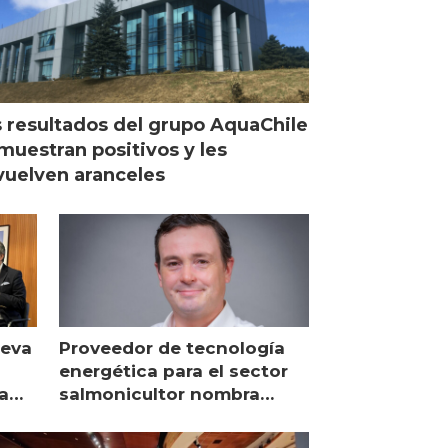
 resultados del grupo AquaChile
muestran positivos y les
uelven aranceles
ueva
Proveedor de tecnología
energética para el sector
a
salmonicultor nombra
managing director en Chile