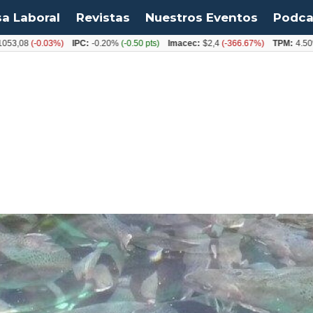
sa Laboral
Revistas
Nuestros Eventos
Podca
(-0.03%)
IPC:
-0.20%
(-0.50 pts)
Imacec:
$2,4
(-366.67%)
TPM:
4.50%
(0.0