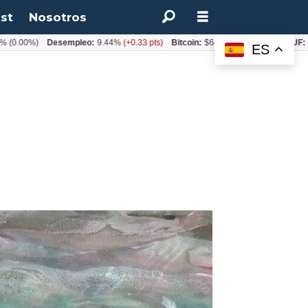
st
Nosotros
0%)
Desempleo:
9.44%
(+0.33 pts)
Bitcoin:
$64.600,08
(+2.93%)
UF:
$40.84
ES