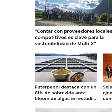
"Contar con proveedores locale
competitivos es clave para la
sostenibilidad de Multi X"
Futerpenol destaca con un
Seis
61% de sobrevida ante
ejec
bloom de algas en estudio
com
de campo
sal