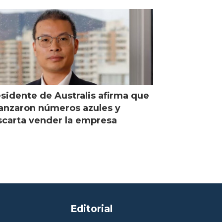
según expertos chilenos?
sidente de Australis afirma que
anzaron números azules y
carta vender la empresa
Editorial