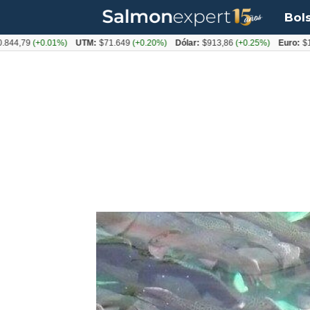
Bol
9
(+0.01%)
UTM:
$71.649
(+0.20%)
Dólar:
$913,86
(+0.25%)
Euro:
$1053,08