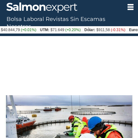
Bolsa Laboral
Revistas
Sin Escamas
Nosotros
4,79
(+0.01%)
UTM:
$71.649
(+0.20%)
Dólar:
$911,58
(-0.31%)
Euro:
$1054