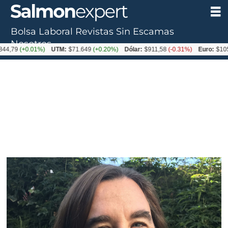
Bolsa Laboral
Revistas
Sin Escamas
Nosotros
(+0.01%)
UTM:
$71.649
(+0.20%)
Dólar:
$911,58
(-0.31%)
Euro:
$1053,36
(-