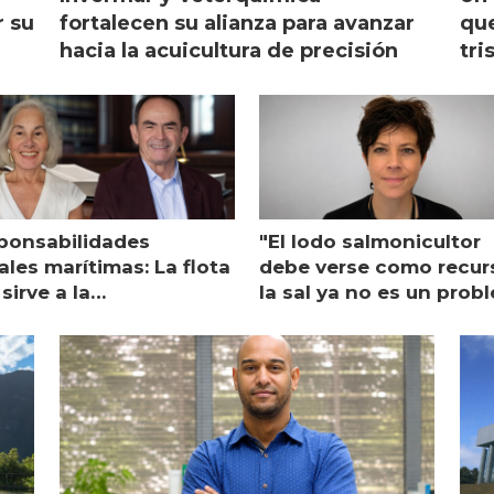
r su
fortalecen su alianza para avanzar
que
hacia la acuicultura de precisión
tri
ponsabilidades
"El lodo salmonicultor
les marítimas: La flota
debe verse como recur
sirve a la
la sal ya no es un prob
monicultura entrega su
ón