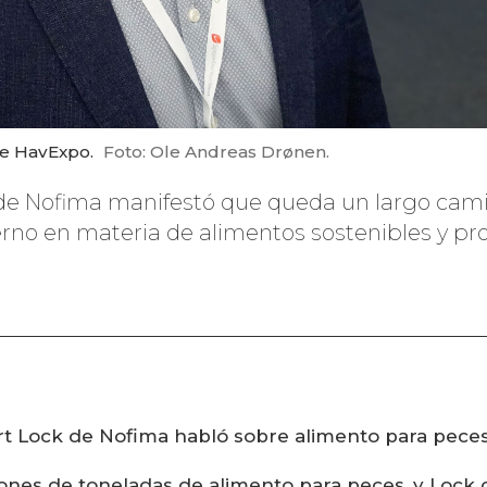
te HavExpo.
Foto: Ole Andreas Drønen.
de Nofima manifestó que queda un largo cami
ierno en materia de alimentos sostenibles y p
rt Lock de Nofima habló sobre alimento para peces
ones de toneladas de alimento para peces, y Lock 