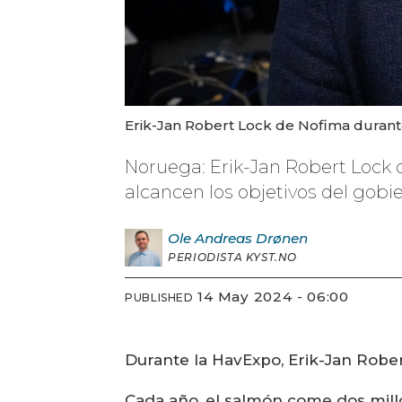
Erik-Jan Robert Lock de Nofima duran
Noruega: Erik-Jan Robert Lock 
alcancen los objetivos del gob
Ole Andreas
Drønen
PERIODISTA KYST.NO
14 May 2024 - 06:00
PUBLISHED
Durante la HavExpo, Erik-Jan Robe
Cada año, el salmón come dos mill