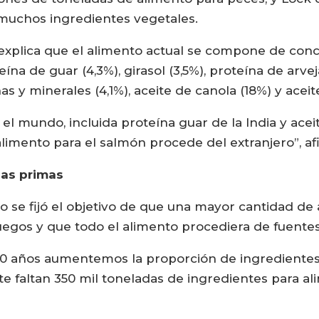
 muchos ingredientes vegetales.
 explica que el alimento actual se compone de con
eína de guar (4,3%), girasol (3,5%), proteína de arve
as y minerales (4,1%), aceite de canola (18%) y aceit
l mundo, incluida proteína guar de la India y acei
imento para el salmón procede del extranjero”, afi
ias primas
no se fijó el objetivo de que una mayor cantidad de
uegos y que todo el alimento procediera de fuentes
10 años aumentemos la proporción de ingrediente
e faltan 350 mil toneladas de ingredientes para al