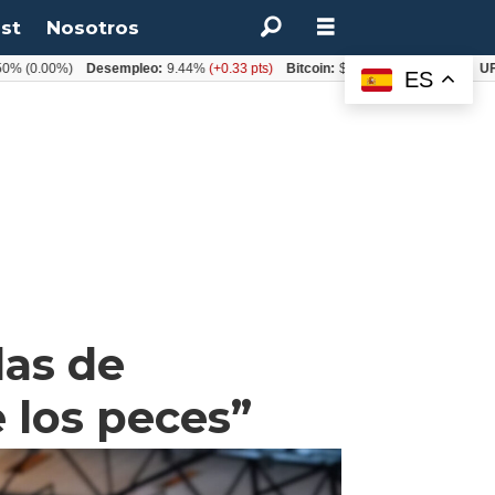
st
Nosotros
00%)
Desempleo:
9.44%
(+0.33 pts)
Bitcoin:
$64.600,08
(+2.93%)
UF:
$40.
ES
das de
 los peces”