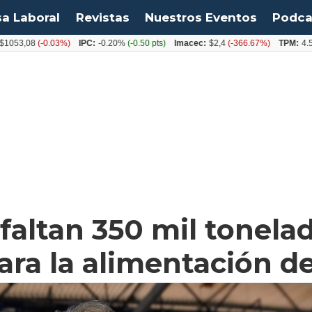
sa Laboral
Revistas
Nuestros Eventos
Podca
08
(-0.03%)
IPC:
-0.20%
(-0.50 pts)
Imacec:
$2,4
(-366.67%)
TPM:
4.50%
(0.
faltan 350 mil tonela
ara la alimentación de