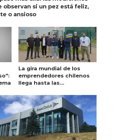
 observan si un pez está feliz,
ste o ansioso
La gira mundial de los
so":
emprendedores chilenos
lema
llega hasta las
operaciones de Mowi en
Escocia