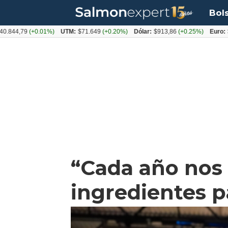
Bol
,79
(+0.01%)
UTM:
$71.649
(+0.20%)
Dólar:
$913,86
(+0.25%)
Euro:
$1053,
“Cada año nos 
ingredientes p