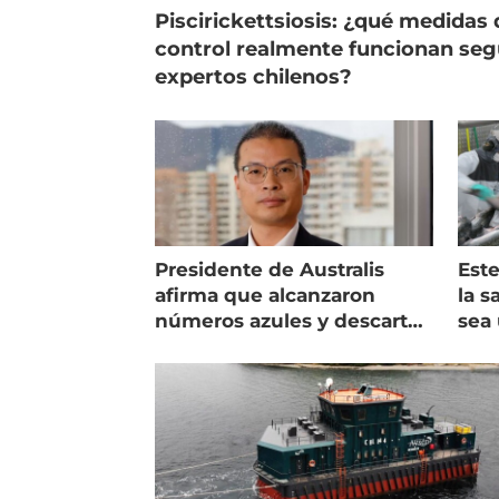
Piscirickettsiosis: ¿qué medidas 
control realmente funcionan se
expertos chilenos?
Presidente de Australis
Este
afirma que alcanzaron
la s
números azules y descarta
sea 
vender la empresa
más