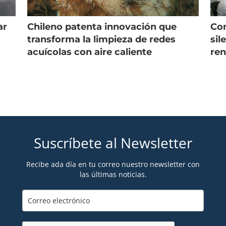
ar
Chileno patenta innovación que
Con
s
transforma la limpieza de redes
sil
acuícolas con aire caliente
ren
Suscríbete al Newsletter
Recibe ada día en tu correo nuestro newsletter con
las últimas noticias.