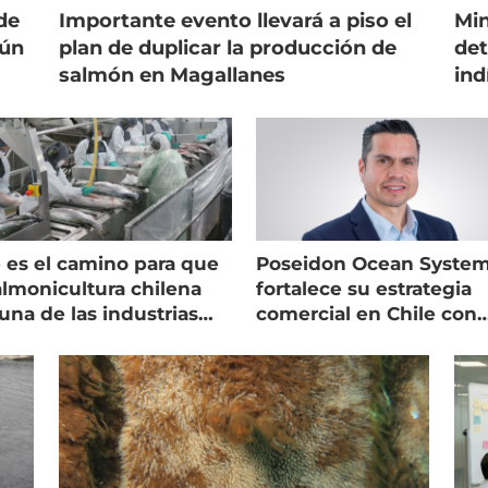
de
Importante evento llevará a piso el
Min
gún
plan de duplicar la producción de
det
salmón en Magallanes
ind
 es el camino para que
Poseidon Ocean Syste
almonicultura chilena
fortalece su estrategia
una de las industrias
comercial en Chile con
 seguras
nuevo gerente