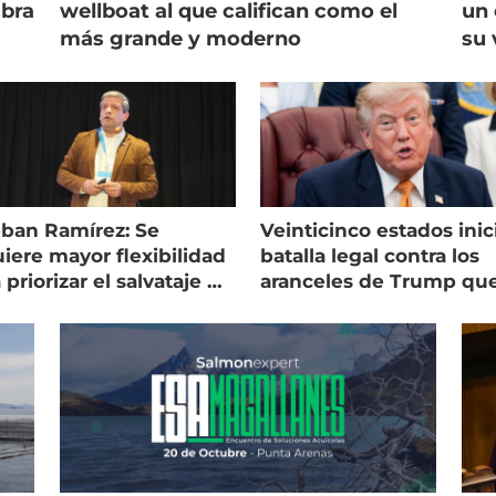
mbra
wellboat al que califican como el
un 
más grande y moderno
su 
eban Ramírez: Se
Veinticinco estados inic
iere mayor flexibilidad
batalla legal contra los
 priorizar el salvataje de
aranceles de Trump qu
es
golpean al salmón