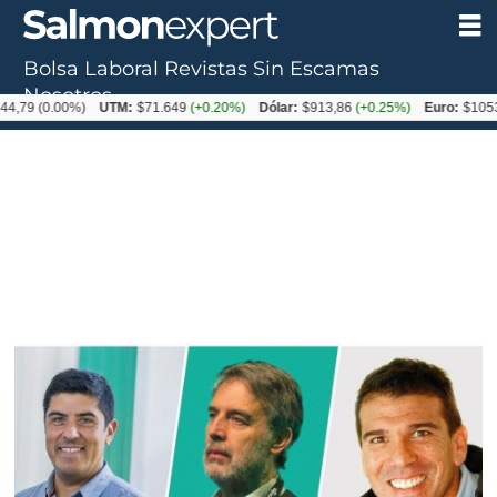
Bolsa Laboral
Revistas
Sin Escamas
Nosotros
.00%)
UTM:
$71.649
(+0.20%)
Dólar:
$913,86
(+0.25%)
Euro:
$1053,08
(-0.