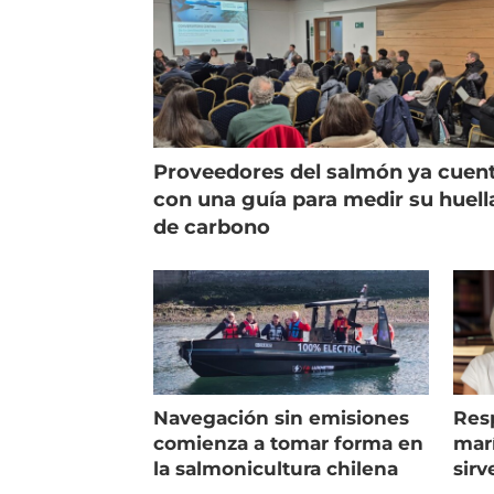
Proveedores del salmón ya cuen
con una guía para medir su huell
de carbono
Navegación sin emisiones
Res
comienza a tomar forma en
marí
la salmonicultura chilena
sirv