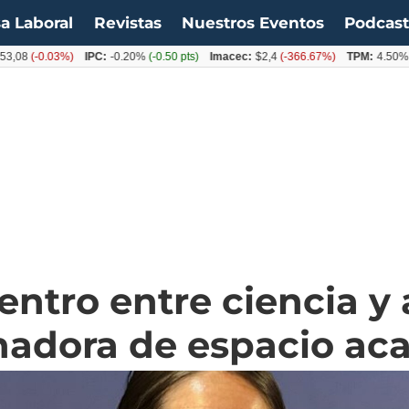
a Laboral
Revistas
Nuestros Eventos
Podcas
(-0.03%)
IPC:
-0.20%
(-0.50 pts)
Imacec:
$2,4
(-366.67%)
TPM:
4.50%
(0.0
ntro entre ciencia y 
nadora de espacio ac