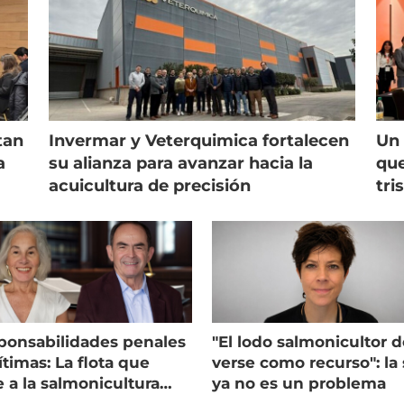
tan
Invermar y Veterquimica fortalecen
Un 
a
su alianza para avanzar hacia la
que
acuicultura de precisión
tri
ponsabilidades penales
"El lodo salmonicultor 
timas: La flota que
verse como recurso": la 
e a la salmonicultura
ya no es un problema