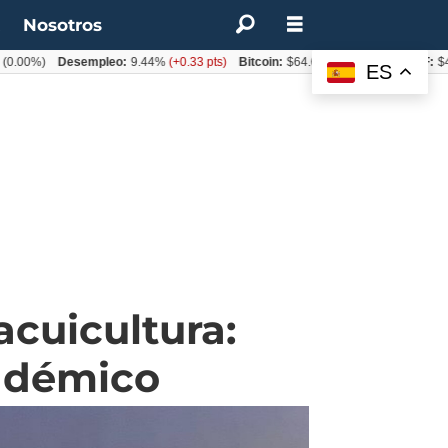
t
Nosotros
0%)
Desempleo:
9.44%
(+0.33 pts)
Bitcoin:
$64.600,08
(+2.93%)
UF:
$40.84
ES
acuicultura:
adémico