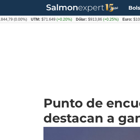
Bols
79
(0.00%)
UTM:
$71.649
(+0.20%)
Dólar:
$913,86
(+0.25%)
Euro:
$1053,08
Punto de encue
destacan a ga