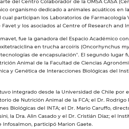
arte del Centro Colaborador de la OMSA CASA (Cen
nico organismo dedicado a animales acuáticos en la
l cual participan los Laboratorios de Farmacología 
 Favet y los asociados al Centre of Research and I
rmavet, fue la ganadora del Espacio Académico con 
 oxitetraciclina en trucha arcoíris (Oncorhynchus m
tecnologías de encapsulación”. El segundo lugar f
trición Animal de la Facultad de Ciencias Agronómi
ica y Genética de Interacciones Biológicas del Inst
tuvo integrado desde la Universidad de Chile por el
atorio de Nutrición Animal de la FCA; el Dr. Rodrigo
es Biológicas del INTA; el Dr. Mario Caruffo, direc
ni, la Dra. Alin Casado y el Dr. Cristián Díaz; el In
de Infosalmon, participó Marion Gaete.