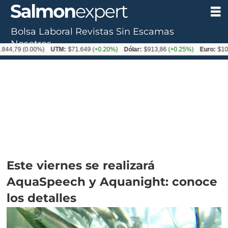
Bolsa Laboral
Revistas
Sin Escamas
Nosotros
(0.00%)
UTM:
$71.649
(+0.20%)
Dólar:
$913,86
(+0.25%)
Euro:
$1053,08
(-
Este viernes se realizará
AquaSpeech y Aquanight: conoce
los detalles