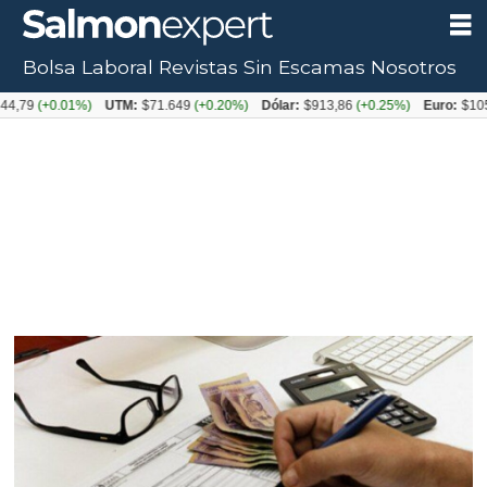
Bolsa Laboral
Revistas
Sin Escamas
Nosotros
(+0.01%)
UTM:
$71.649
(+0.20%)
Dólar:
$913,86
(+0.25%)
Euro:
$1053,08
(