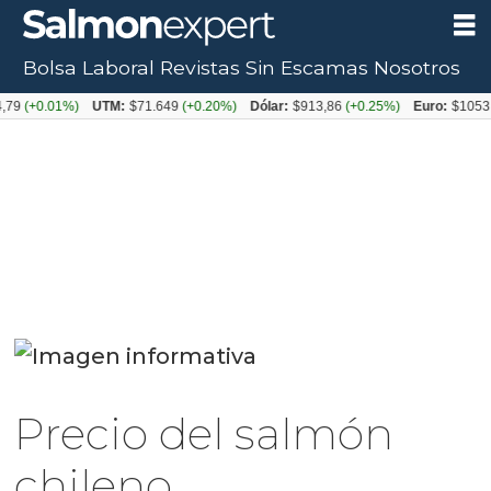
Bolsa Laboral
Revistas
Sin Escamas
Nosotros
0.01%)
UTM:
$71.649
(+0.20%)
Dólar:
$913,86
(+0.25%)
Euro:
$1053,08
(-0
Precio del salmón
chileno