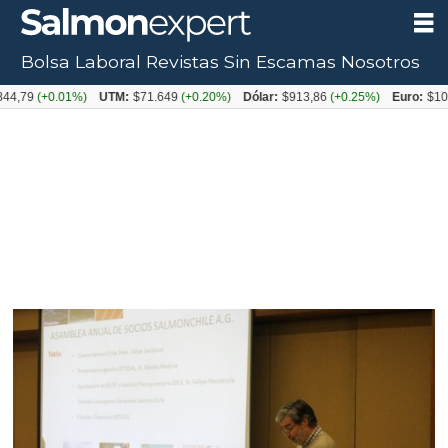
Bolsa Laboral
Revistas
Sin Escamas
Nosotros
(+0.01%)
UTM:
$71.649
(+0.20%)
Dólar:
$913,86
(+0.25%)
Euro:
$1053,08
(