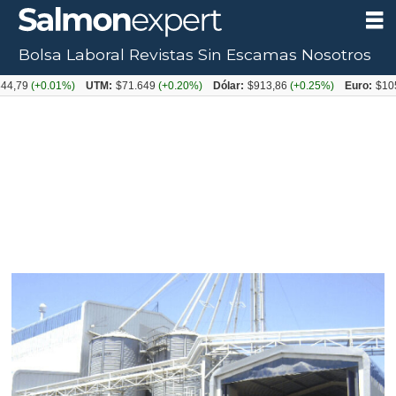
Bolsa Laboral
Revistas
Sin Escamas
Nosotros
(+0.01%)
UTM:
$71.649
(+0.20%)
Dólar:
$913,86
(+0.25%)
Euro:
$1053,08
(