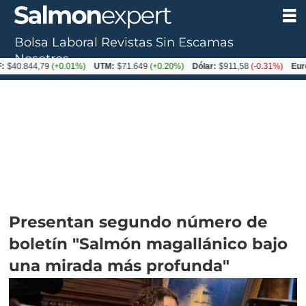
Bolsa Laboral
Revistas
Sin Escamas
Nosotros
44,79
(+0.01%)
UTM:
$71.649
(+0.20%)
Dólar:
$911,58
(-0.31%)
Euro:
$105
Presentan segundo número de
boletín "Salmón magallánico bajo
una mirada más profunda"