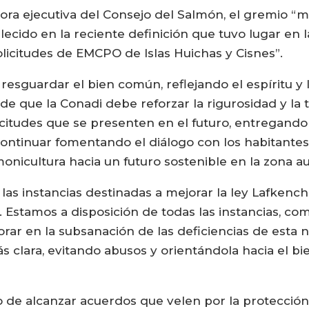
ora ejecutiva del Consejo del Salmón, el gremio “ma
cido en la reciente definición que tuvo lugar en 
olicitudes de EMCPO de Islas Huichas y Cisnes”.
e resguardar el bien común, reflejando el espíritu y
 de que la Conadi debe reforzar la rigurosidad y la
licitudes que se presenten en el futuro, entregand
ontinuar fomentando el diálogo con los habitante
onicultura hacia un futuro sostenible en la zona austr
as instancias destinadas a mejorar la ley Lafkench
. Estamos a disposición de todas las instancias, co
orar en la subsanación de las deficiencias de esta 
s clara, evitando abusos y orientándola hacia el b
o de alcanzar acuerdos que velen por la protección