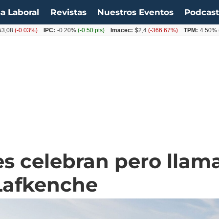
a Laboral
Revistas
Nuestros Eventos
Podcas
0.03%)
IPC:
-0.20%
(-0.50 pts)
Imacec:
$2,4
(-366.67%)
TPM:
4.50%
(0.00%
s celebran pero llam
 Lafkenche