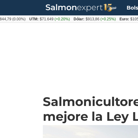
Bols
(0.00%)
UTM:
$71.649
(+0.20%)
Dólar:
$913,86
(+0.25%)
Euro:
$1053,08
(-
Salmonicultore
mejore la Ley