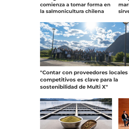
comienza a tomar forma en
marí
la salmonicultura chilena
sirv
entr
"Contar con proveedores locales
competitivos es clave para la
sostenibilidad de Multi X"