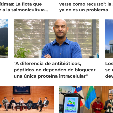
timas: La flota que
verse como recurso": la 
e a la salmonicultura
ya no es un problema
ega su visión
"A diferencia de antibióticos,
Los
péptidos no dependen de bloquear
se 
una única proteína intracelular"
dev