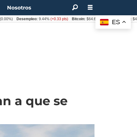
t
Nosotros
)
Desempleo:
9.44%
(+0.33 pts)
Bitcoin:
$64.600,08
(+2.93%)
UF:
$40.844,
ES
an a que se