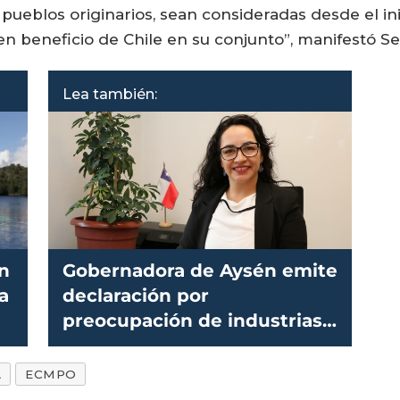
os pueblos originarios, sean consideradas desde el i
en beneficio de Chile en su conjunto”, manifestó Se
Lea también:
n
Gobernadora de Aysén emite
a
declaración por
preocupación de industrias
como el salmón
A
ECMPO