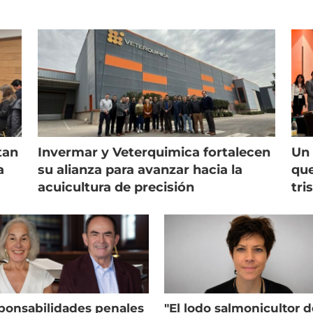
tan
Invermar y Veterquimica fortalecen
Un 
a
su alianza para avanzar hacia la
que
acuicultura de precisión
tri
ponsabilidades penales
"El lodo salmonicultor 