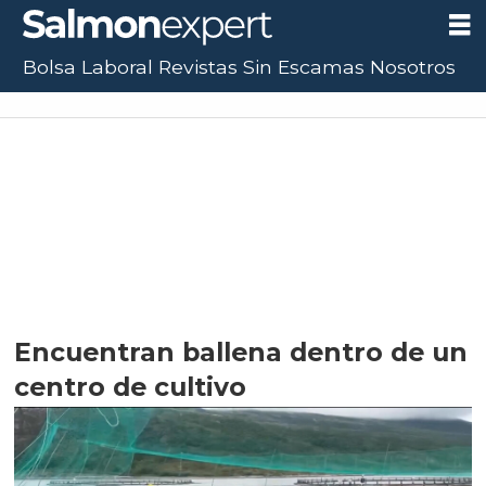
Bolsa Laboral
Revistas
Sin Escamas
Nosotros
UF:
$40.844,79
(+0.01%)
UTM:
$71.649
(+0.20%)
Dólar:
$913,86
(+0.25%)
Encuentran ballena dentro de un
centro de cultivo