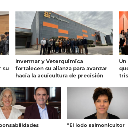
Invermar y Veterquimica
Un 
r su
fortalecen su alianza para avanzar
que
hacia la acuicultura de precisión
tri
ponsabilidades
"El lodo salmonicultor