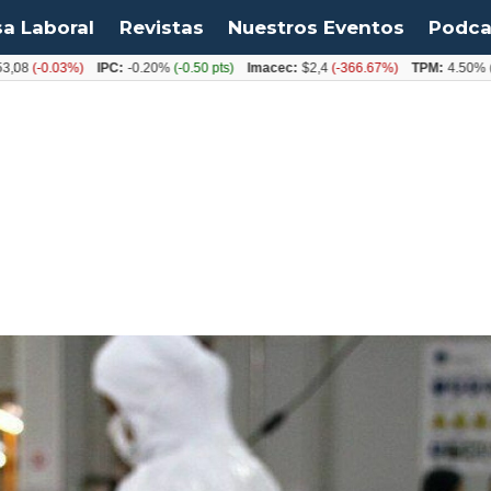
sa Laboral
Revistas
Nuestros Eventos
Podca
0.03%)
IPC:
-0.20%
(-0.50 pts)
Imacec:
$2,4
(-366.67%)
TPM:
4.50%
(0.00%