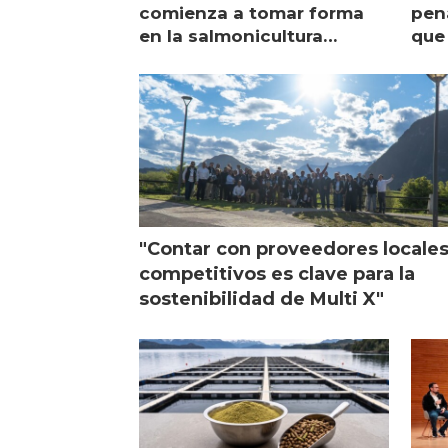
comienza a tomar forma
pena
en la salmonicultura
que 
chilena
sal
visi
"Contar con proveedores locale
competitivos es clave para la
sostenibilidad de Multi X"