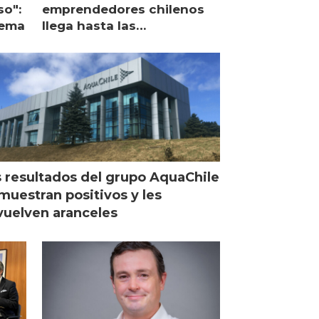
so":
emprendedores chilenos
lema
llega hasta las
operaciones de Mowi en
Escocia
 resultados del grupo AquaChile
muestran positivos y les
uelven aranceles