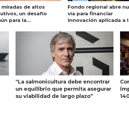
 miradas de altos
Fondo regional abre n
utivos, un desafío
vía para financiar
ún para la
innovación aplicada a l
monicultura chilena
salmonicultura
"La salmonicultura debe encontrar
Con
l
un equilibrio que permita asegurar
imp
su viabilidad de largo plazo”
140