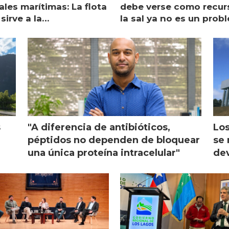
les marítimas: La flota
debe verse como recur
sirve a la
la sal ya no es un prob
monicultura entrega su
ón
s
"A diferencia de antibióticos,
Los
péptidos no dependen de bloquear
se 
una única proteína intracelular"
dev