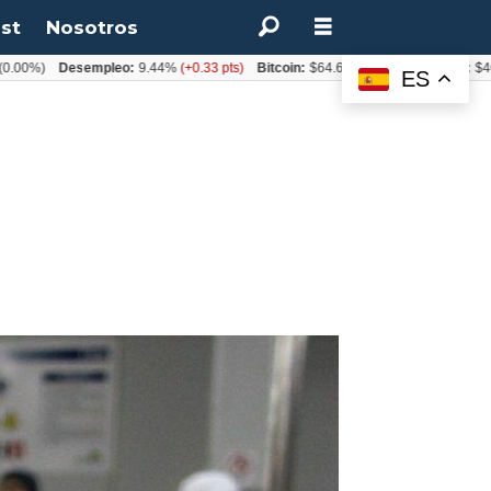
st
Nosotros
)
Desempleo:
9.44%
(+0.33 pts)
Bitcoin:
$64.600,08
(+2.93%)
UF:
$40.844,
ES