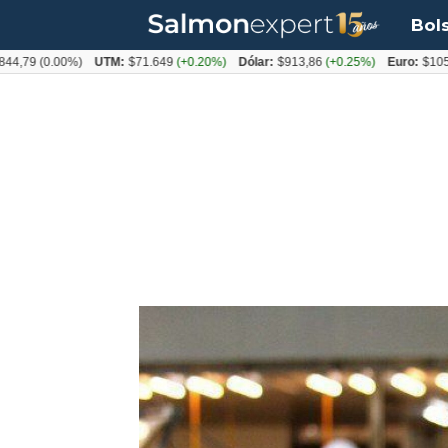
Bol
(0.00%)
UTM:
$71.649
(+0.20%)
Dólar:
$913,86
(+0.25%)
Euro:
$1053,08
(-