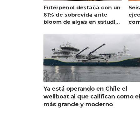
Futerpenol destaca con un
Seis
61% de sobrevida ante
ejec
bloom de algas en estudio
com
de campo
sal
Ya está operando en Chile el
wellboat al que califican como e
más grande y moderno