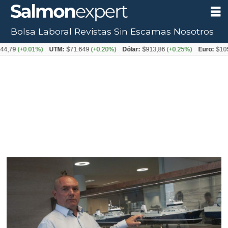
Bolsa Laboral
Revistas
Sin Escamas
Nosotros
+0.01%)
UTM:
$71.649
(+0.20%)
Dólar:
$913,86
(+0.25%)
Euro:
$1053,08
(