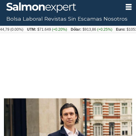
Bolsa Laboral
Revistas
Sin Escamas
Nosotros
Tag:
UTM:
$71.649
(+0.20%)
Dólar:
$913,86
(+0.25%)
Euro:
$1053,08
(-0.03%)
wellboats