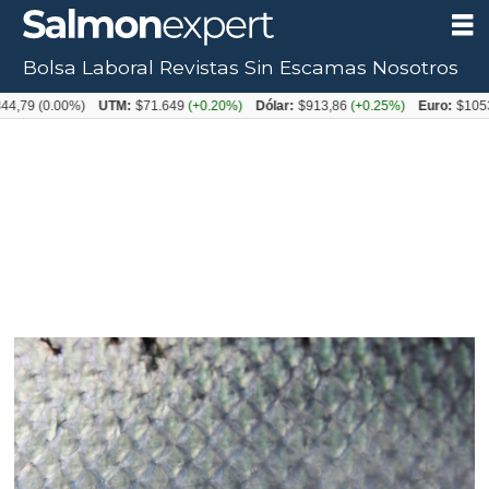
Bolsa Laboral
Revistas
Sin Escamas
Nosotros
0.00%)
UTM:
$71.649
(+0.20%)
Dólar:
$913,86
(+0.25%)
Euro:
$1053,08
(-0