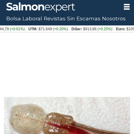
Bolsa Laboral
Revistas
Sin Escamas
Nosotros
Tag:
UTM:
$71.649
(+0.20%)
Dólar:
$913,86
(+0.25%)
Euro:
$1053,08
(-0.03%)
piojo
de
mar