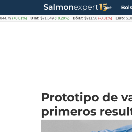
Bols
+0.01%)
UTM:
$71.649
(+0.20%)
Dólar:
$911,58
(-0.31%)
Euro:
$1053,36
(-
Prototipo de 
primeros result