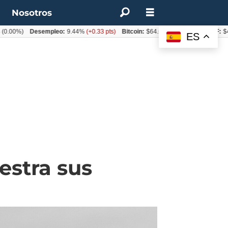
t
Nosotros
Desempleo:
9.44%
(+0.33 pts)
Bitcoin:
$64.600,08
(+2.93%)
UF:
$40.844,7
ES
estra sus