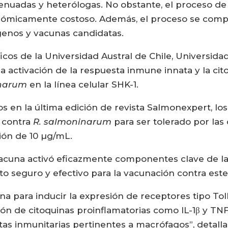
tenuadas y heterólogas. No obstante, el proceso de
nómicamente costoso. Además, el proceso se compl
ígenos y vacunas candidatas.
icos de la Universidad Austral de Chile, Universida
la activación de la respuesta inmune innata y la ci
inarum
en la línea celular SHK-1.
s en la última edición de revista Salmonexpert, lo
 contra
R. salmoninarum
para ser tolerado por las 
ción de 10 µg/mL.
vacuna activó eficazmente componentes clave de la
o seguro y efectivo para la vacunación contra este
a para inducir la expresión de receptores tipo Toll 
 de citoquinas proinflamatorias como IL-1β y TNFα,
as inmunitarias pertinentes a macrófagos”, detalla