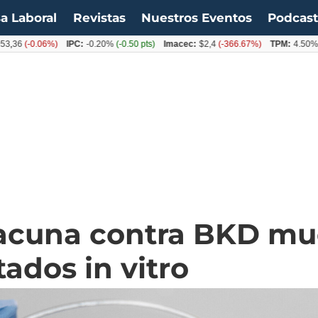
a Laboral
Revistas
Nuestros Eventos
Podcas
0.06%)
IPC:
-0.20%
(-0.50 pts)
Imacec:
$2,4
(-366.67%)
TPM:
4.50%
(0.00%)
vacuna contra BKD mu
ados in vitro