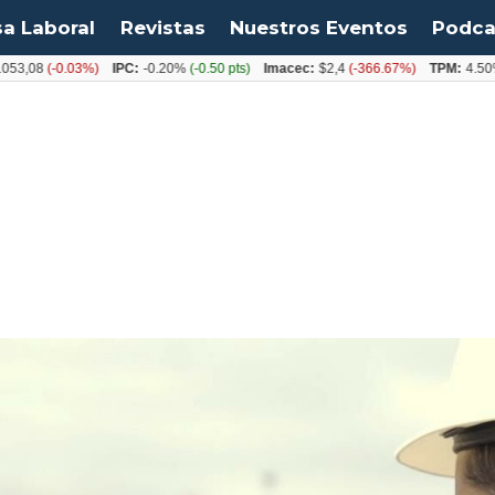
sa Laboral
Revistas
Nuestros Eventos
Podca
8
(-0.03%)
IPC:
-0.20%
(-0.50 pts)
Imacec:
$2,4
(-366.67%)
TPM:
4.50%
(0.0