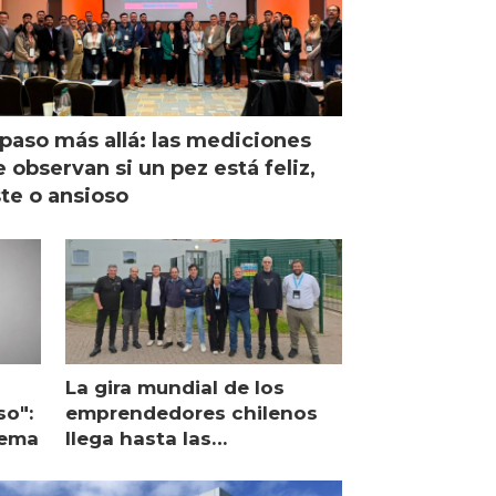
paso más allá: las mediciones
 observan si un pez está feliz,
ste o ansioso
La gira mundial de los
so":
emprendedores chilenos
lema
llega hasta las
operaciones de Mowi en
Escocia