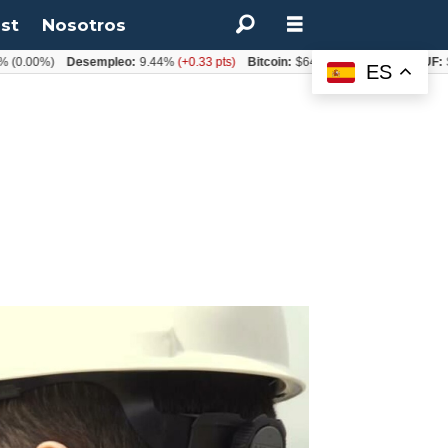
st
Nosotros
0%)
Desempleo:
9.44%
(+0.33 pts)
Bitcoin:
$64.600,08
(+2.93%)
UF:
$40.84
ES