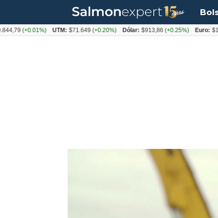
Bol
9
(+0.01%)
UTM:
$71.649
(+0.20%)
Dólar:
$913,86
(+0.25%)
Euro:
$1053,0