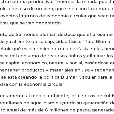
estra cadena productiva. Tenemos la mirada puesta 
icio del uso de un bien, que se da con la compra d
proyectos internos de economía circular que sean
tivas que se van generando”.
ento de Salmones Blumar, destacó que el presente
do ya al límite de su capacidad física. “Para Blumar
efinir qué es el crecimiento, con énfasis en los bene
mica del consumo de recursos finitos y eliminar los
a capital económico, natural y social, basándose en
antener productos y materiales en uso y regenerar
e se está creando la política Blumar Circular para l
ara con la economía circular”.
irectamente al medio ambiente, los centros de cultivo
botellones de agua, disminuyendo su generación de
o anual de más de 6 millones de pesos, generado p