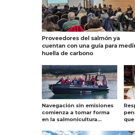
Proveedores del salmón ya
cuentan con una guía para medi
huella de carbono
Navegación sin emisiones
Res
comienza a tomar forma
pena
en la salmonicultura
que 
chilena
sal
visi