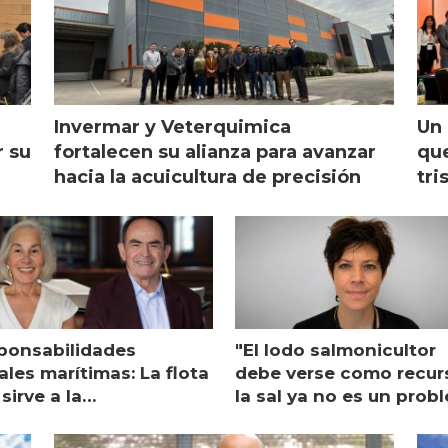
Invermar y Veterquimica
Un 
r su
fortalecen su alianza para avanzar
que
hacia la acuicultura de precisión
tri
ponsabilidades
"El lodo salmonicultor
les marítimas: La flota
debe verse como recur
sirve a la
la sal ya no es un prob
monicultura entrega su
ón