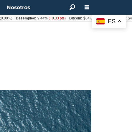
t
Nosotros
Desempleo:
9.44%
(+0.33 pts)
Bitcoin:
$64.600,08
(+2.93%)
UF:
$40.844,7
ES