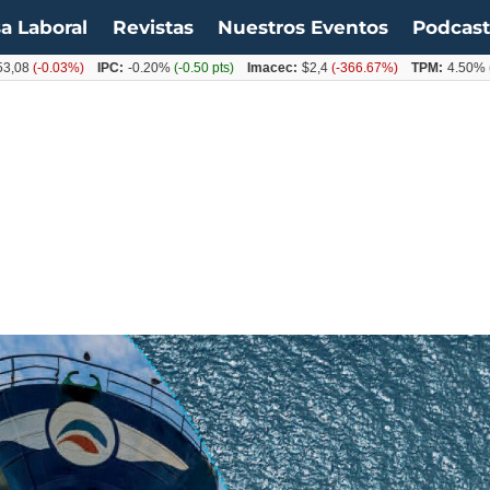
a Laboral
Revistas
Nuestros Eventos
Podcas
0.03%)
IPC:
-0.20%
(-0.50 pts)
Imacec:
$2,4
(-366.67%)
TPM:
4.50%
(0.00%)