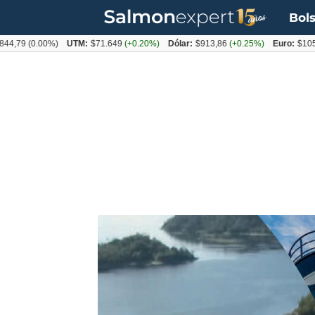
Bols
0.00%)
UTM:
$71.649
(+0.20%)
Dólar:
$913,86
(+0.25%)
Euro:
$1053,08
(-