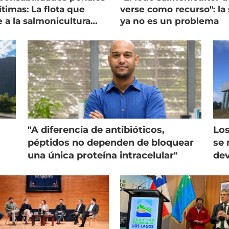
timas: La flota que
verse como recurso": la 
e a la salmonicultura
ya no es un problema
ega su visión
"A diferencia de antibióticos,
Los
péptidos no dependen de bloquear
se 
una única proteína intracelular"
dev