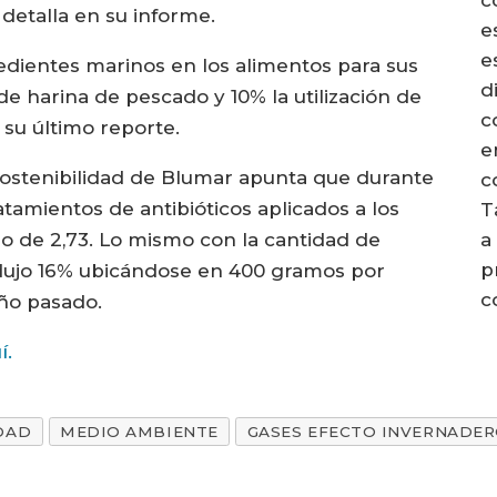
detalla en su informe.
e
e
edientes marinos en los alimentos para sus
d
de harina de pescado y 10% la utilización de
c
su último reporte.
e
Sostenibilidad de Blumar apunta que durante
c
tamientos de antibióticos aplicados a los
T
a
 de 2,73. Lo mismo con la cantidad de
p
edujo 16% ubicándose en 400 gramos por
c
ño pasado.
í.
DAD
MEDIO AMBIENTE
GASES EFECTO INVERNADE