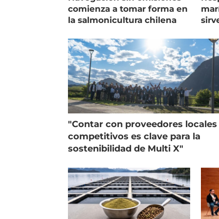
comienza a tomar forma en
marí
la salmonicultura chilena
sirv
entr
"Contar con proveedores locales
competitivos es clave para la
sostenibilidad de Multi X"