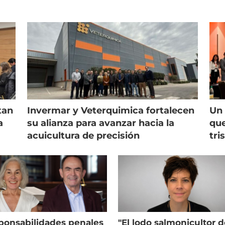
tan
Invermar y Veterquimica fortalecen
Un 
a
su alianza para avanzar hacia la
que
acuicultura de precisión
tri
ponsabilidades penales
"El lodo salmonicultor 