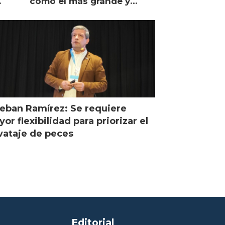
como el más grande y
hile
moderno
eban Ramírez: Se requiere
or flexibilidad para priorizar el
vataje de peces
Editorial