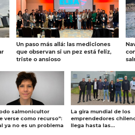
Un paso más allá: las mediciones
Nav
ar
que observan si un pez está feliz,
com
triste o ansioso
sal
lodo salmonicultor
La gira mundial de los
e verse como recurso":
emprendedores chilen
al ya no es un problema
llega hasta las
operaciones de Mowi 