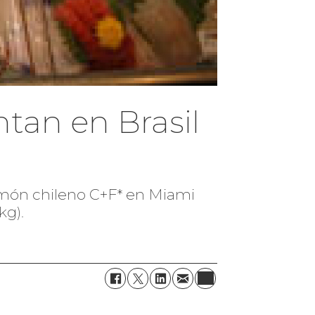
tan en Brasil
salmón chileno C+F* en Miami
kg).