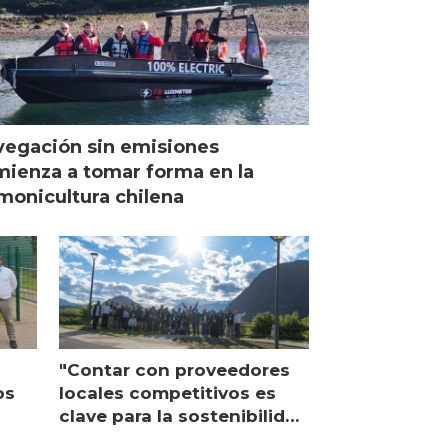
egación sin emisiones
ienza a tomar forma en la
monicultura chilena
"Contar con proveedores
os
locales competitivos es
clave para la sostenibilidad
en
de Multi X"