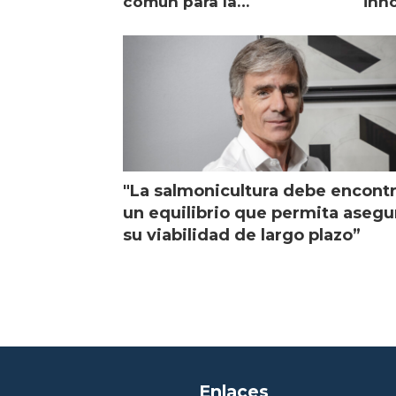
común para la
inn
salmonicultura chilena
sal
"La salmonicultura debe encontr
un equilibrio que permita asegu
su viabilidad de largo plazo”
Enlaces