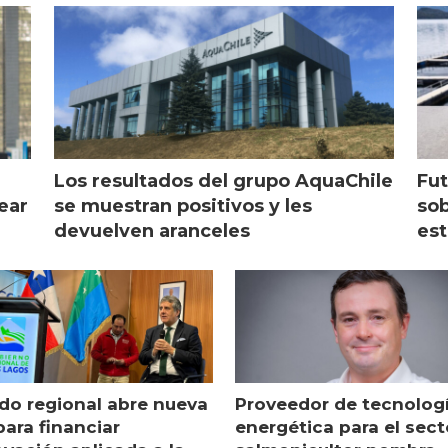
Escocia
Los resultados del grupo AquaChile
Fut
ear
se muestran positivos y les
sob
devuelven aranceles
es
do regional abre nueva
Proveedor de tecnolog
para financiar
energética para el sect