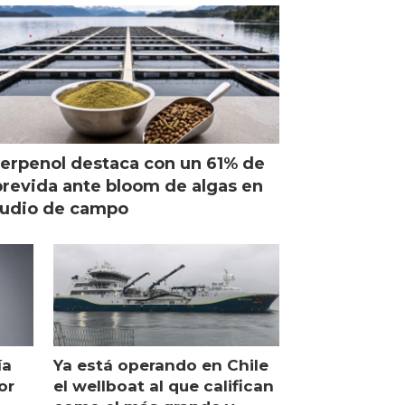
erpenol destaca con un 61% de
revida ante bloom de algas en
tudio de campo
ía
Ya está operando en Chile
or
el wellboat al que califican