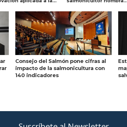
ovación aplicada a la
salmonicultor nombra
monicultura
managing director en C
ar
Consejo del Salmón pone cifras al
Est
rar
impacto de la salmonicultura con
may
140 indicadores
sal
Suscríbete al Newsletter