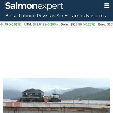
Bolsa Laboral
Revistas
Sin Escamas
Nosotros
(+0.01%)
UTM:
$71.649
(+0.20%)
Dólar:
$913,86
(+0.25%)
Euro:
$1053,08
(