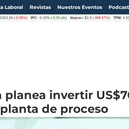
a Laboral
Revistas
Nuestros Eventos
Podcas
36
(-0.06%)
IPC:
-0.20%
(-0.50 pts)
Imacec:
$2,4
(-366.67%)
TPM:
4.50%
(0.
 planea invertir US$7
 planta de proceso