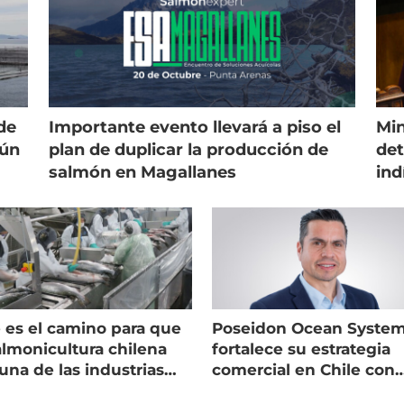
de
Importante evento llevará a piso el
Min
gún
plan de duplicar la producción de
det
salmón en Magallanes
ind
 es el camino para que
Poseidon Ocean Syste
almonicultura chilena
fortalece su estrategia
una de las industrias
comercial en Chile con
 seguras
nuevo gerente