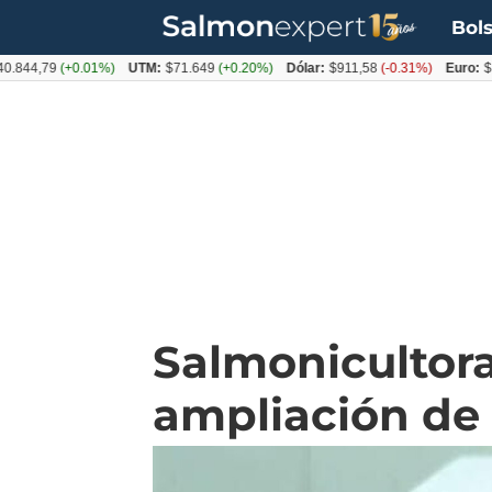
Bols
,79
(+0.01%)
UTM:
$71.649
(+0.20%)
Dólar:
$911,58
(-0.31%)
Euro:
$1053,
Salmonicultora
ampliación de