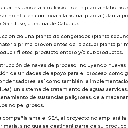
o corresponde a ampliación de la planta elaborad
r en el área continua a la actual planta (planta pr
or San José, comuna de Calbuco.
cción de una planta de congelados (planta secunda
teria prima provenientes de la actual planta prima
producir filetes, producto entero y/o subproductos.
onstrucción de naves de proceso, incluyendo nuevas 
ación de unidades de apoyo para el proceso, como 
ondensadores, así como también la implementación
RILes), un sistema de tratamiento de aguas servidas
enamiento de sustancias peligrosas, de almacena
os no peligrosos.
a compañía ante el SEA, el proyecto no ampliará l
rimaria, sino que se destinará parte de su producc