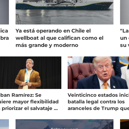
ica
Ya está operando en Chile el
"La
mbra
wellboat al que califican como el
un 
más grande y moderno
su 
eban Ramírez: Se
Veinticinco estados inic
iere mayor flexibilidad
batalla legal contra los
 priorizar el salvataje de
aranceles de Trump qu
es
golpean al salmón