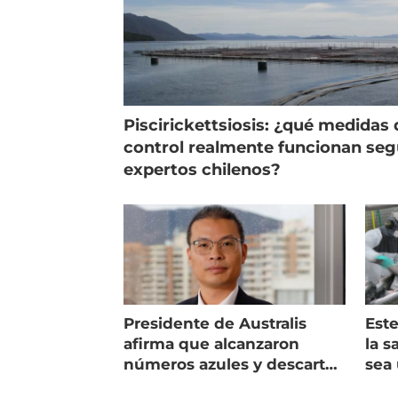
Piscirickettsiosis: ¿qué medidas 
control realmente funcionan se
expertos chilenos?
Presidente de Australis
Este
afirma que alcanzaron
la s
números azules y descarta
sea 
vender la empresa
más