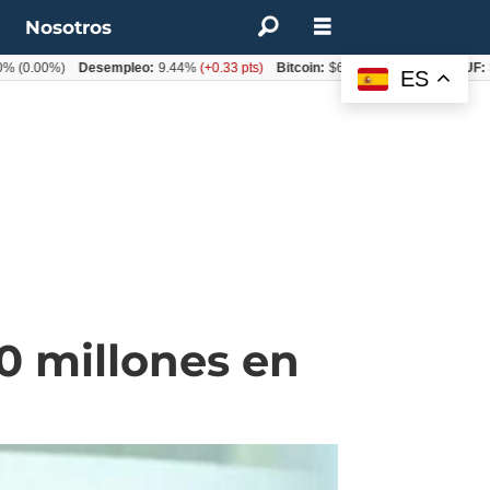
t
Nosotros
00%)
Desempleo:
9.44%
(+0.33 pts)
Bitcoin:
$62.760,11
(-1.74%)
UF:
$40.8
ES
0 millones en