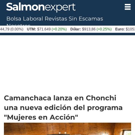
Bolsa Laboral
Revistas
Sin Escamas
Nosotros
0.00%)
UTM:
$71.649
(+0.20%)
Dólar:
$913,86
(+0.25%)
Euro:
$1053,08
(-0
Camanchaca lanza en Chonchi
una nueva edición del programa
"Mujeres en Acción"