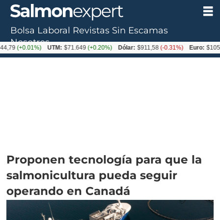
Bolsa Laboral
Revistas
Sin Escamas
Nosotros
0.01%)
UTM:
$71.649
(+0.20%)
Dólar:
$911,58
(-0.31%)
Euro:
$1054,01
(-0.
Proponen tecnología para que la
salmonicultura pueda seguir
operando en Canadá