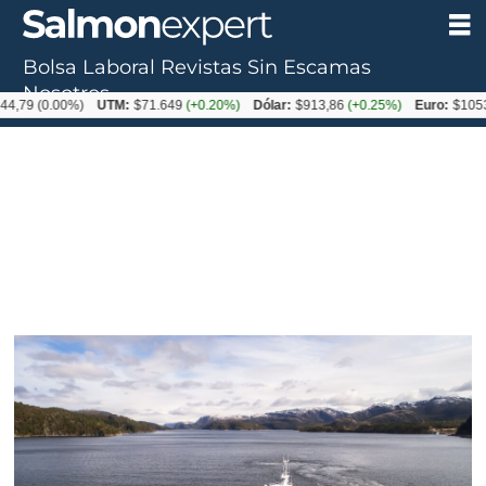
Bolsa Laboral
Revistas
Sin Escamas
Nosotros
.00%)
UTM:
$71.649
(+0.20%)
Dólar:
$913,86
(+0.25%)
Euro:
$1053,08
(-0