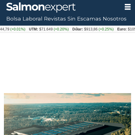
Bolsa Laboral
Revistas
Sin Escamas
Nosotros
0.01%)
UTM:
$71.649
(+0.20%)
Dólar:
$913,86
(+0.25%)
Euro:
$1053,08
(-0