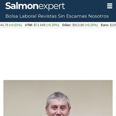
Bolsa Laboral
Revistas
Sin Escamas
Nosotros
+0.01%)
UTM:
$71.649
(+0.20%)
Dólar:
$913,86
(+0.25%)
Euro:
$1053,08
(