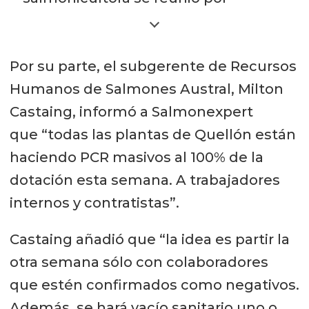
segunda vez con el Concejo
Municipal de Quellón para presentar
Por su parte, el subgerente de Recursos
un Plan Integral con medidas
Humanos de Salmones Austral, Milton
concretas que permitan abordar el
Castaing, informó a Salmonexpert
alza de de contagios que está
que “todas las plantas de Quellón están
viviendo la comuna.
haciendo PCR masivos al 100% de la
En esta instancia, SalmonChile
dotación esta semana. A trabajadores
informó vía comunicado de prensa
internos y contratistas”.
que la propuesta se centra en la
Castaing añadió que “la idea es partir la
búsqueda activa de casos,
otra semana sólo con colaboradores
realizando para ello exámenes PCR
que estén confirmados como negativos.
obligatorios a todos los trabajadores
Además, se hará vacío sanitario uno o
de las plantas de proceso. Además,