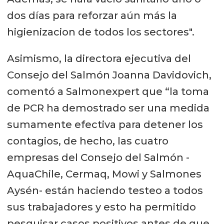
dos días para reforzar aún más la
las empresas salmonicultoras van a
higienizacion de todos los sectores".
financiar los test dentro de la
comunidad.
Asimismo, la directora ejecutiva del
Consejo del Salmón Joanna Davidovich,
Adicionalmente, la industria
comentó a Salmonexpert que “la toma
salmonicultora reforzará la
de PCR ha demostrado ser una medida
sanitización de espacios públicos
sumamente efectiva para detener los
estratégicos de la comuna de
contagios, de hecho, las cuatro
Quellón como postas, Cesfam y
empresas del Consejo del Salmón -
otros definidos en conjunto con el
AquaChile, Cermaq, Mowi y Salmones
Departamento de Salud municipal.
Aysén- están haciendo testeo a todos
Asimismo, los salmonicultores
sus trabajadores y esto ha permitido
financiarán la realización de test en
pesquisar casos positivos antes de que