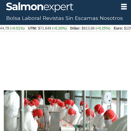
Bolsa Laboral
Revistas
Sin Escamas
Nosotros
+0.01%)
UTM:
$71.649
(+0.20%)
Dólar:
$913,86
(+0.25%)
Euro:
$1053,08
(