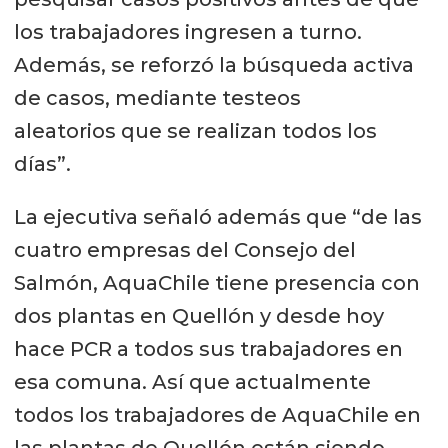
las comunidades y se estudiará la
los trabajadores ingresen a turno.
factibilidad técnica para instalar una
Además, se reforzó la búsqueda activa
residencia sanitaria en Quellón, así
de casos, mediante testeos
como el traslado de pacientes a las
aleatorios que se realizan todos los
residencias. Todo lo anterior en
días”.
coordinación con el Departamento
La ejecutiva señaló además que “de las
de Salud Municipal y la Seremi de
cuatro empresas del Consejo del
Salud.
Salmón, AquaChile tiene presencia con
dos plantas en Quellón y desde hoy
hace PCR a todos sus trabajadores en
esa comuna. Así que actualmente
todos los trabajadores de AquaChile en
las plantas de Quellón están siendo