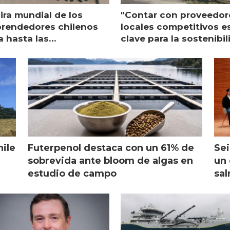
ira mundial de los
"Contar con proveedor
rendedores chilenos
locales competitivos e
a hasta las
clave para la sostenibi
raciones de Mowi en
de Multi X"
ocia
hile
Futerpenol destaca con un 61% de
Sei
sobrevida ante bloom de algas en
un 
estudio de campo
sal