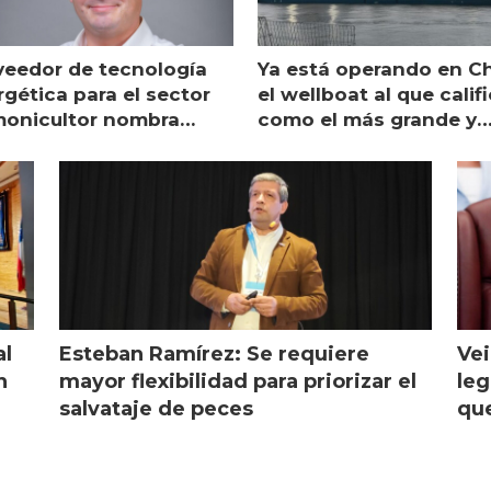
veedor de tecnología
Ya está operando en Ch
gética para el sector
el wellboat al que calif
monicultor nombra
como el más grande y
aging director en Chile
moderno
al
Esteban Ramírez: Se requiere
Vei
n
mayor flexibilidad para priorizar el
leg
salvataje de peces
que