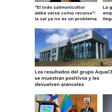
"El lodo salmonicultor
La g
debe verse como recurso":
emp
la sal ya no es un problema
lleg
ope
Esc
Los resultados del grupo AquaC
se muestran positivos y les
devuelven aranceles