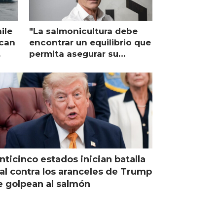
ile
"La salmonicultura debe
ican
encontrar un equilibrio que
permita asegurar su
viabilidad de largo plazo”
nticinco estados inician batalla
al contra los aranceles de Trump
 golpean al salmón