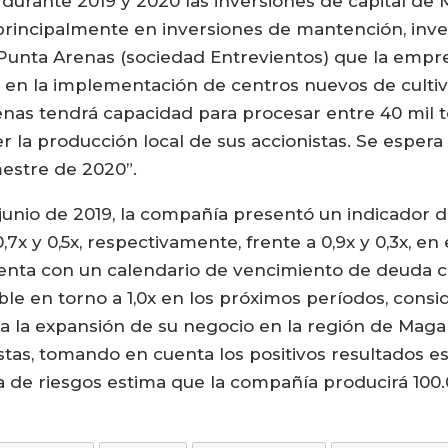
e durante 2019 y 2020 las inversiones de capital d
a principalmente en inversiones de mantención, inve
Punta Arenas (sociedad Entrevientos) que la empr
 en la implementación de centros nuevos de cultivo
enas tendrá capacidad para procesar entre 40 mil 
r la producción local de sus accionistas. Se espera 
mestre de 2020”.
 junio de 2019, la compañía presentó un indicador 
,7x y 0,5x, respectivamente, frente a 0,9x y 0,3x, e
cuenta con un calendario de vencimiento de deuda
 en torno a 1,0x en los próximos períodos, consi
a la expansión de su negocio en la región de Maga
istas, tomando en cuenta los positivos resultados 
ora de riesgos estima que la compañía producirá 100