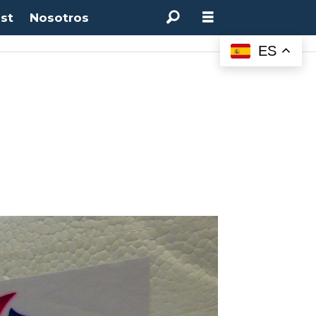
st
Nosotros
0%
(0.00%)
Desempleo:
9.44%
(+0.33 pts)
Bitcoin:
$64.600,08
(+2.93%)
UF:
ES