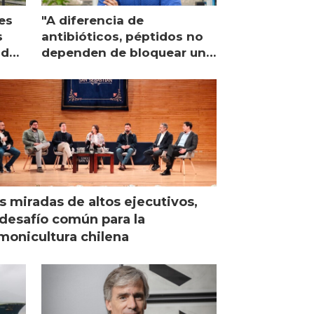
es
"A diferencia de
s
antibióticos, péptidos no
lidad
dependen de bloquear una
única proteína intracelular"
s miradas de altos ejecutivos,
desafío común para la
monicultura chilena