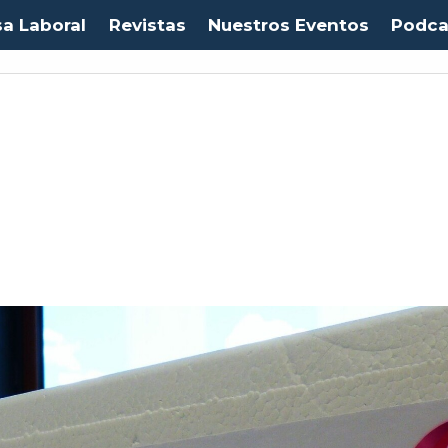
sa Laboral
Revistas
Nuestros Eventos
Podca
1053,08
(-0.03%)
IPC:
-0.20%
(-0.50 pts)
Imacec:
$2,4
(-366.67%)
TPM:
4.5