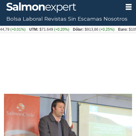
Bolsa Laboral
Revistas
Sin Escamas
Nosotros
+0.01%)
UTM:
$71.649
(+0.20%)
Dólar:
$913,86
(+0.25%)
Euro:
$1053,08
(