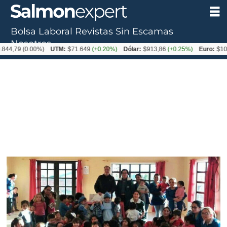
Bolsa Laboral
Revistas
Sin Escamas
Nosotros
9
(0.00%)
UTM:
$71.649
(+0.20%)
Dólar:
$913,86
(+0.25%)
Euro:
$1053,08
(