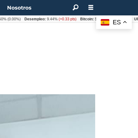
t
Nosotros
00%)
Desempleo:
9.44%
(+0.33 pts)
Bitcoin:
$64.600,08
(+2.93%)
UF:
$40.8
ES