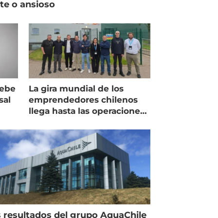
ste o ansioso
debe
La gira mundial de los
sal
emprendedores chilenos
llega hasta las operaciones
de Mowi en Escocia
 resultados del grupo AquaChile