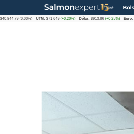
Bols
,79
(0.00%)
UTM:
$71.649
(+0.20%)
Dólar:
$913,86
(+0.25%)
Euro:
$1053,