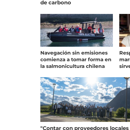
de carbono
Navegación sin emisiones
Res
comienza a tomar forma en
marí
la salmonicultura chilena
sirv
entr
"Contar con proveedores locales