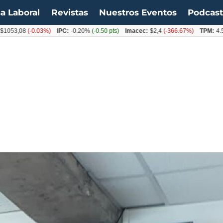
a Laboral
Revistas
Nuestros Eventos
Podcas
08
(-0.03%)
IPC:
-0.20%
(-0.50 pts)
Imacec:
$2,4
(-366.67%)
TPM:
4.50%
(0.