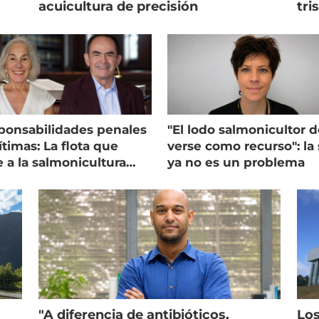
acuicultura de precisión
tri
ponsabilidades penales
"El lodo salmonicultor 
timas: La flota que
verse como recurso": la 
e a la salmonicultura
ya no es un problema
ega su visión
"A diferencia de antibióticos,
Los