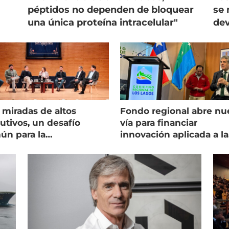
péptidos no dependen de bloquear
se 
una única proteína intracelular"
dev
 miradas de altos
Fondo regional abre nu
utivos, un desafío
vía para financiar
ún para la
innovación aplicada a la
onicultura chilena
salmonicultura