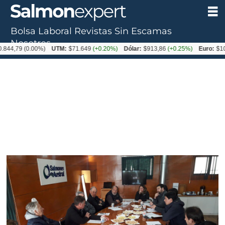
Bolsa Laboral
Revistas
Sin Escamas
Nosotros
9
(0.00%)
UTM:
$71.649
(+0.20%)
Dólar:
$913,86
(+0.25%)
Euro:
$1053,08