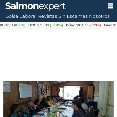
Bolsa Laboral
Revistas
Sin Escamas
Nosotros
11
(0.00%)
UTM:
$71.649
(+0.20%)
Dólar:
$911,77
(-0.23%)
Euro:
$1054,31